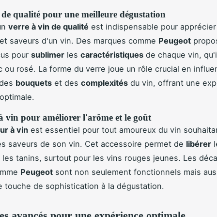
 de qualité pour une meilleure dégustation
'un
verre à vin de qualité
est indispensable pour apprécier
 et saveurs d'un vin. Des marques comme
Peugeot
propo
çus pour
sublimer
les
caractéristiques
de chaque vin, qu'il
 ou rosé. La forme du verre joue un rôle crucial en influe
 des
bouquets
et des
complexités
du vin, offrant une ex
 optimale.
 vin pour améliorer l'arôme et le goût
ur à vin
est essentiel pour tout amoureux du vin souhait
es saveurs de son vin. Cet accessoire permet de
libérer
l
r les tanins, surtout pour les vins rouges jeunes. Les déc
comme
Peugeot
sont non seulement fonctionnels mais au
e touche de sophistication à la dégustation.
es avancés pour une expérience optimale