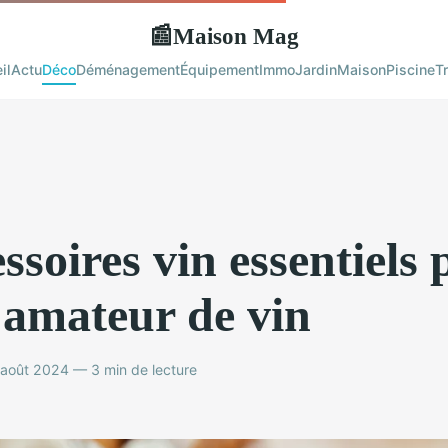
Maison Mag
📰
il
Actu
Déco
Déménagement
Équipement
Immo
Jardin
Maison
Piscine
T
ssoires vin essentiels 
 amateur de vin
août 2024 — 3 min de lecture