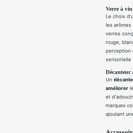
Verre à vin
Le choix d
les arômes
verres con
rouge, blanc
perception
sensorielle
Décanteur à
Un
décante
améliorer
l
et d'adouci
marques 
ajoutant un
Accessoir