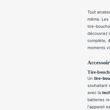
Tout amateur
même. Les a
tire-boucho
découvrez l
complète, d
moments vi
Accessoir
Tire-boucho
Un
tire-bo
souhaitant 
avec la
tec
batteries r
l'appareil e