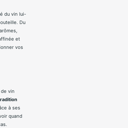
é du vin lui-
outeille. Du
 arômes,
ffinée et
ionner vos
 de vin
tradition
râce à ses
voir quand
cas.