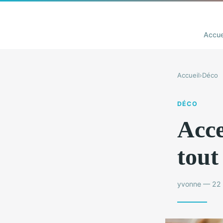
Accue
Accueil
›
Déco
DÉCO
Acce
tout
yvonne — 22 