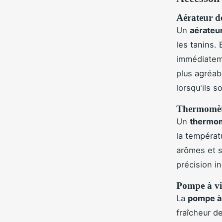
Aérateur de
Un
aérateur
les tanins.
immédiateme
plus agréab
lorsqu'ils s
Thermomètr
Un
thermom
la températu
arômes et 
précision i
Pompe à vid
La
pompe à
fraîcheur de