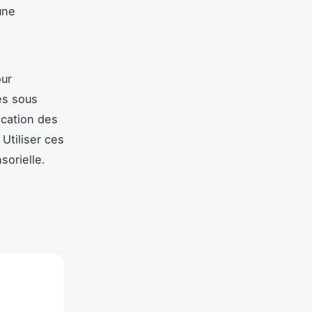
une
our
es sous
fication des
Utiliser ces
sorielle.