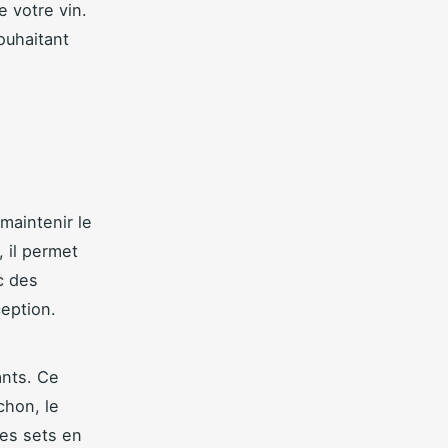
 votre vin.
ouhaitant
maintenir le
, il permet
c des
eption.
ants. Ce
chon, le
des sets en