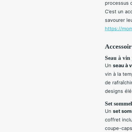
processus d
C’est un ac
savourer leu
https://mo
Accessoir
Seau à vin 
Un
seau à v
vin à la te
de rafraîch
designs élé
Set sommeli
Un
set som
coffret inc
coupe-capsu