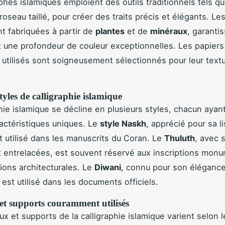
aphes islamiques emploient des outils traditionnels tels qu
 roseau taillé, pour créer des traits précis et élégants. Le
t fabriquées à partir de
plantes
et de
minéraux
, garanti
t une profondeur de couleur exceptionnelles. Les papiers
utilisés sont soigneusement sélectionnés pour leur textu
styles de calligraphie islamique
phie islamique se décline en plusieurs styles, chacun ayan
actéristiques uniques. Le
style Naskh
, apprécié pour sa lis
utilisé dans les manuscrits du Coran. Le
Thuluth
, avec 
 entrelacées, est souvent réservé aux inscriptions monu
ions architecturales. Le
Diwani
, connu pour son élégance
 est utilisé dans les documents officiels.
et supports couramment utilisés
ux et supports de la calligraphie islamique varient selon 