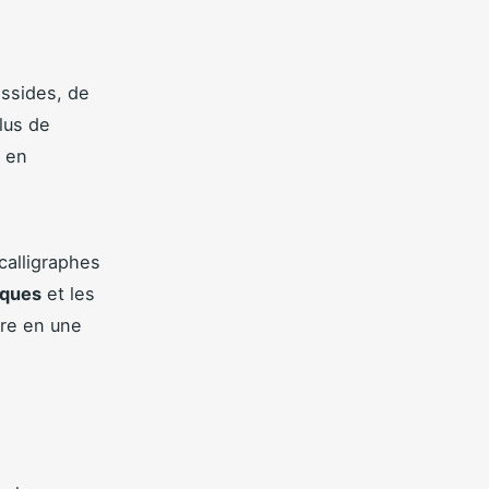
assides, de
lus de
, en
 calligraphes
iques
et les
vre en une