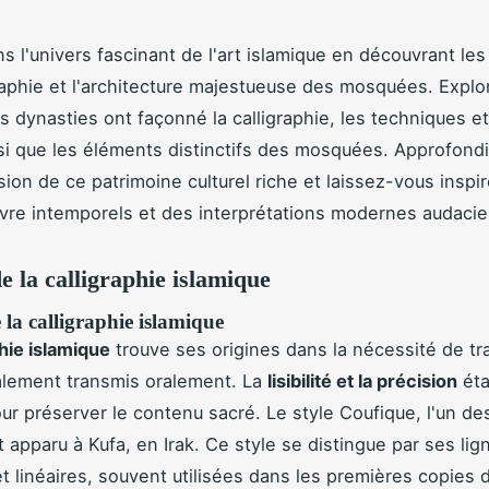
s l'univers fascinant de l'art islamique en découvrant les
graphie et l'architecture majestueuse des mosquées. Explo
 dynasties ont façonné la calligraphie, les techniques e
insi que les éléments distinctifs des mosquées. Approfond
on de ce patrimoine culturel riche et laissez-vous inspir
re intemporels et des interprétations modernes audacie
e la calligraphie islamique
 la calligraphie islamique
phie islamique
trouve ses origines dans la nécessité de tra
ialement transmis oralement. La
lisibilité et la précision
éta
our préserver le contenu sacré. Le style Coufique, l'un de
t apparu à Kufa, en Irak. Ce style se distingue par ses lig
et linéaires, souvent utilisées dans les premières copies 