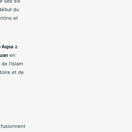
r ses six
 début du
ntins et
-Aqsa
à
uan
en
de l'Islam
toire et de
fusionnent