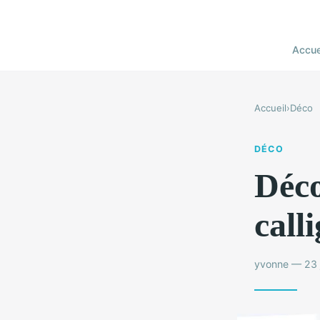
Accue
Accueil
›
Déco
DÉCO
Déco
call
yvonne — 23 j