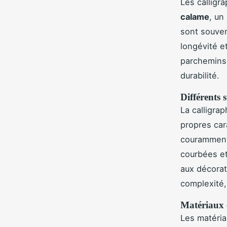
Les calligr
calame
, un
sont souven
longévité e
parchemins 
durabilité.
Différents 
La calligra
propres car
couramment 
courbées et
aux décorat
complexité,
Matériaux 
Les matéria