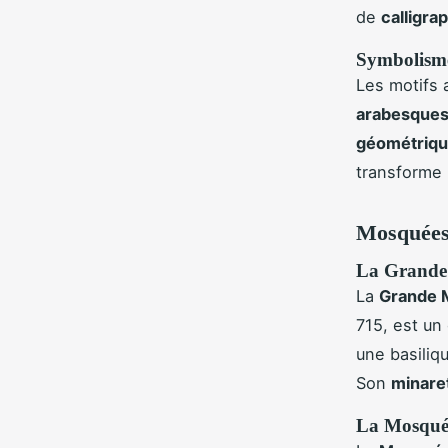
de
calligra
Symbolisme
Les motifs 
arabesque
géométriq
transforme l
Mosquées 
La Grande
La
Grande 
715, est un
une basiliq
Son
minare
La Mosquée