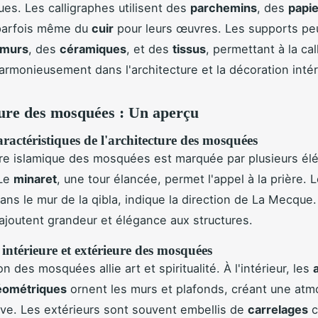
ues. Les calligraphes utilisent des
parchemins
, des
papie
 parfois même du
cuir
pour leurs œuvres. Les supports pe
murs
, des
céramiques
, et des
tissus
, permettant à la cal
harmonieusement dans l'architecture et la décoration intér
ure des mosquées : Un aperçu
ractéristiques de l'architecture des mosquées
ure islamique des mosquées est marquée par plusieurs é
 Le
minaret
, une tour élancée, permet l'appel à la prière. 
ans le mur de la qibla, indique la direction de La Mecque
ajoutent grandeur et élégance aux structures.
intérieure et extérieure des mosquées
n des mosquées allie art et spiritualité. À l'intérieur, les
éométriques
ornent les murs et plafonds, créant une at
ve. Les extérieurs sont souvent embellis de
carrelages
c