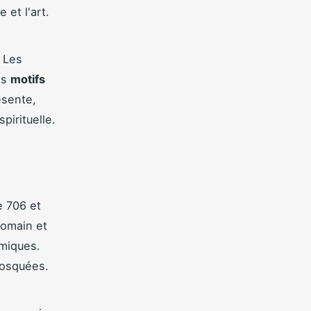
 et l'art.
 Les
es
motifs
ésente,
pirituelle.
e 706 et
romain et
amiques.
mosquées.