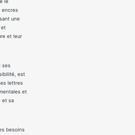
e le
s encres
ssant une
 et
re et leur
t ses
ibilité, est
ses lettres
mentales et
 et sa
les besoins