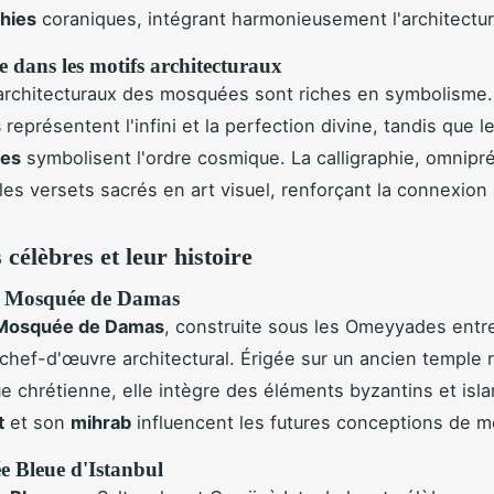
phies
coraniques, intégrant harmonieusement l'architecture
 dans les motifs architecturaux
architecturaux des mosquées sont riches en symbolisme.
s
représentent l'infini et la perfection divine, tandis que l
ues
symbolisent l'ordre cosmique. La calligraphie, omnipr
es versets sacrés en art visuel, renforçant la connexion s
célèbres et leur histoire
 Mosquée de Damas
Mosquée de Damas
, construite sous les Omeyyades entr
 chef-d'œuvre architectural. Érigée sur un ancien temple 
ue chrétienne, elle intègre des éléments byzantins et isl
t
et son
mihrab
influencent les futures conceptions de 
 Bleue d'Istanbul