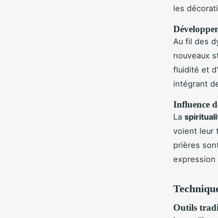
les décorat
Développeme
Au fil des 
nouveaux st
fluidité et 
intégrant d
Influence d
La
spiritual
voient leur
prières son
expression 
Technique
Outils tradi