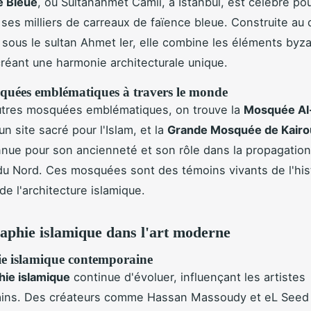
 Bleue
, ou Sultanahmet Camii, à Istanbul, est célèbre pou
 ses milliers de carreaux de faïence bleue. Construite au
e sous le sultan Ahmet Ier, elle combine les éléments byza
réant une harmonie architecturale unique.
quées emblématiques à travers le monde
utres mosquées emblématiques, on trouve la
Mosquée Al
n site sacré pour l'Islam, et la
Grande Mosquée de Kairo
nnue pour son ancienneté et son rôle dans la propagation 
du Nord. Ces mosquées sont des témoins vivants de l'his
 de l'architecture islamique.
raphie islamique dans l'art moderne
ie islamique contemporaine
phie islamique
continue d'évoluer, influençant les artistes
ins. Des créateurs comme Hassan Massoudy et eL Seed 