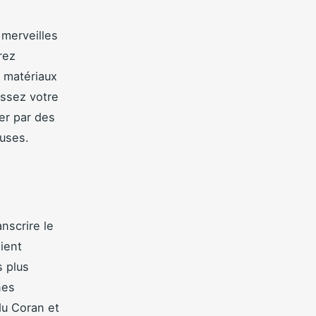
 merveilles
rez
t matériaux
issez votre
er par des
uses.
nscrire le
ient
s plus
nes
du Coran et