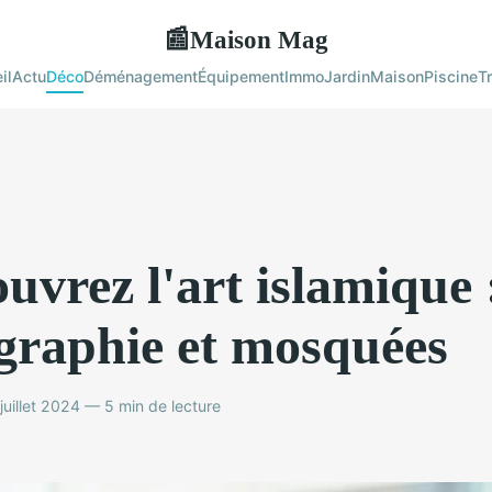
Maison Mag
📰
il
Actu
Déco
Déménagement
Équipement
Immo
Jardin
Maison
Piscine
T
uvrez l'art islamique 
igraphie et mosquées
uillet 2024 — 5 min de lecture