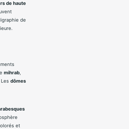
rs de haute
uvent
ligraphie de
ieure.
léments
Le
mihrab
,
. Les
dômes
arabesques
mosphère
olorés et