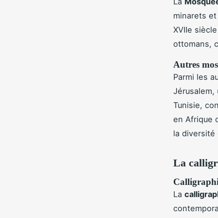
La
Mosquée
minarets et
XVIIe siècl
ottomans, c
Autres mos
Parmi les a
Jérusalem, u
Tunisie, co
en Afrique 
la diversité
La callig
Calligraph
La
calligra
contempora