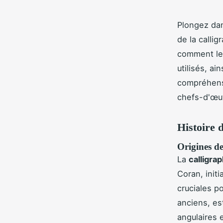
Plongez dan
de la calli
comment les
utilisés, a
compréhensi
chefs-d'œuv
Histoire d
Origines de
La
calligra
Coran, init
cruciales p
anciens, es
angulaires 